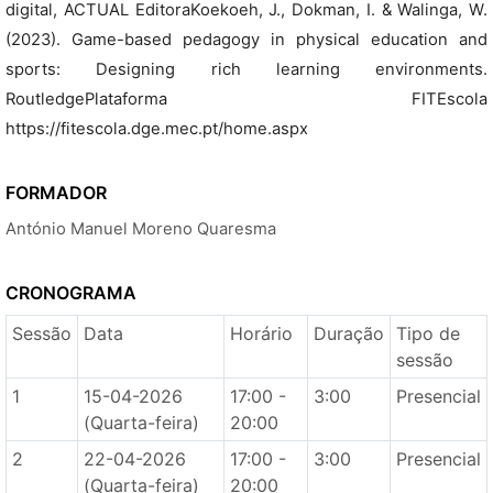
digital, ACTUAL EditoraKoekoeh, J., Dokman, I. & Walinga, W.
(2023). Game-based pedagogy in physical education and
sports: Designing rich learning environments.
RoutledgePlataforma FITEscola
https://fitescola.dge.mec.pt/home.aspx
FORMADOR
António Manuel Moreno Quaresma
CRONOGRAMA
Sessão
Data
Horário
Duração
Tipo de
sessão
1
15-04-2026
17:00 -
3:00
Presencial
(Quarta-feira)
20:00
2
22-04-2026
17:00 -
3:00
Presencial
(Quarta-feira)
20:00